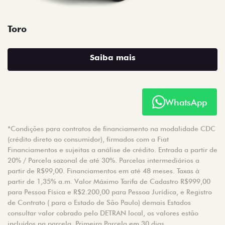
Toro
Saiba mais
WhatsApp
*Condições para contratos de financiamento na modalidade CDC
(crédito direto ao consumidor), firmados com a Fiat
Financiamentos e sujeitas a análise de crédito. Entrada a partir de
20% / Parcela sazonal de até 30%. Parcelas intermediários a
partir de R$99,00. Financiamentos em até 48 meses. Taxas à
partir de 1,35% a.m. Valor Máximo Tarifa de Cadastro R$999,00
para Pessoa Física e R$2.200,00 para Pessoa Jurídica, e Registro
de Contrato ( para o Estado de São Paulo) demais Estados
consultar valor cobrado pelo DETRAN local, os valores estão
incluídos na parcela. Primeira Parcela em 30 dias.