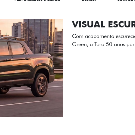
ADESIVOS ES
Os adesivos aplicados no c
única dessa edição para l
Próximo
Previous
Next
Tecnologia de