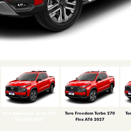
erior
Toro Endurance Turbo 270
Toro Freedom Turbo 270
To
Flex AT6 2027
Flex AT6 2027