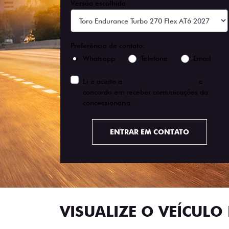
Versão escolhida
Preferência de contato:
Whatsapp
Telefone
Email
Li e aceito a
Política de Privacidade
e
concordo em receber comunicações da
concessionária.
ENTRAR EM CONTATO
VISUALIZE O VEÍCULO 