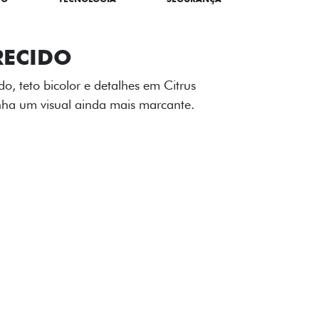
TILIZADOS
apô e nas laterais reforçam a identidade
á de comemorativa.
 série