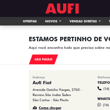
OFERTAS
NOVOS
VENDAS DIRETAS
ESTAMOS PERTINHO DE V
Aqui você encontra tudo que precisa sobre no
SÃO PAULO
Endereço
Telefones
Aufi Fiat
TELEF
(16
Avenida Getúlio Vargas, 2763 -
Recreio São Judas Tadeu
WHATS
São Carlos - São Paulo
(16)
Como chegar