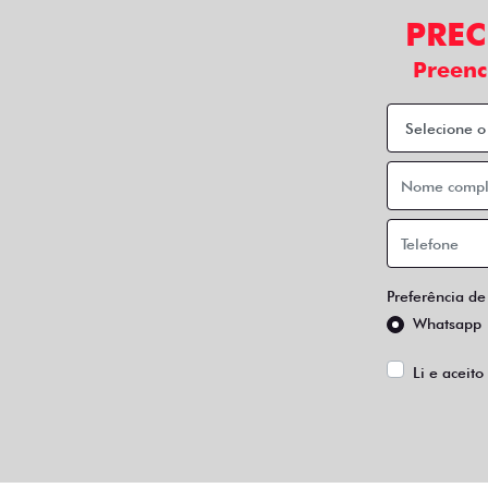
Taxistas
Quando o assunto é adquirir um Fiat zero com
baixo custo de manutenção dos nossos veícul
Entre em contato e descubra o que podemos 
QUEM TEM DIREITO AO BENEFÍCIO FI