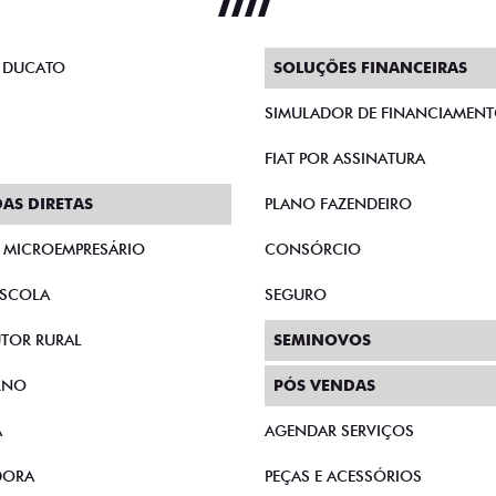
FASTBACK
2026
FASTBACK TURBO 200 FLEX AT 2026
CRONOS
LEX 1.0
FASTBACK TURBO 200 AT FLEX
CRONO
T200
0
De: R$ 126.990,00
D
,00
R$ 100.990,00
R$