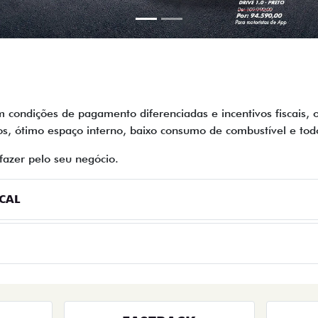
.carousel.texts.control_prev