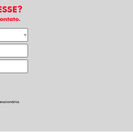
os taxistas também têm vez. Sem falar no
o conforto para você e seus passageiros.