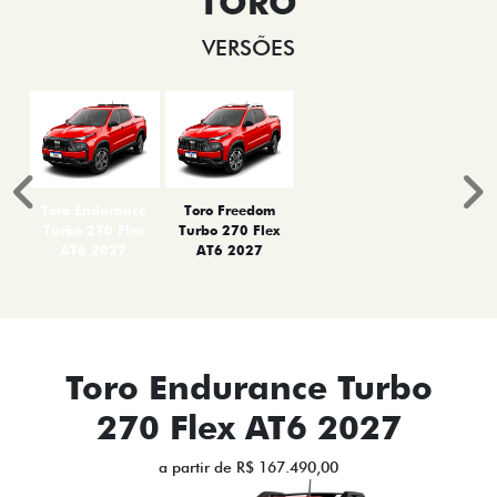
TORO
VERSÕES
Anterior
P
Toro Endurance
Toro Freedom
Turbo 270 Flex
Turbo 270 Flex
AT6 2027
AT6 2027
Toro Endurance Turbo
270 Flex AT6 2027
a partir de R$ 167.490,00