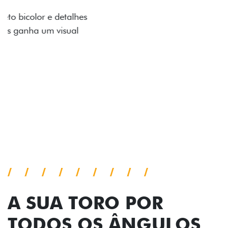
Os adesivos aplicados no capô e nas laterais
reforçam a identidade única dessa edição para lá de
comemorativa.
Próximo
Previous
Next
Tecnologia de série
A SUA TORO POR
TODOS OS ÂNGULOS