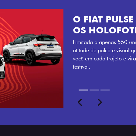
VISUAL COM 
Se liga no que compõe a ide
numerada, adesivo lateral 
a exclusividade, enquanto o
rodas de liga-leve aro 16”
com ainda mais estilo.
Previous
Next
seu ritmo