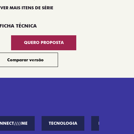
 VER MAIS ITENS DE SÉRIE
Compar
FICHA TÉCNICA
QUERO PROPOSTA
Comparar versão
NNECT////ME
TECNOLOGIA
PERFORMANCE