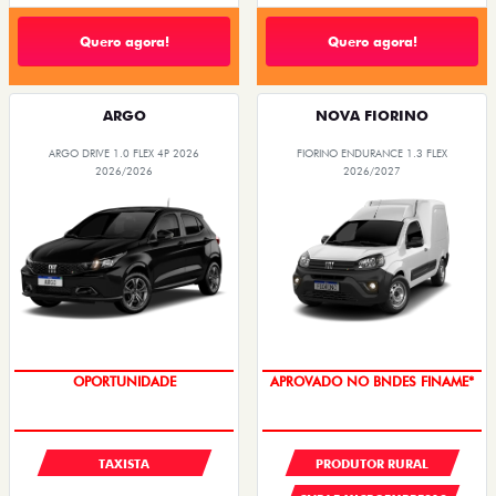
Quero agora!
Quero agora!
ARGO
NOVA FIORINO
ARGO DRIVE 1.0 FLEX 4P 2026
FIORINO ENDURANCE 1.3 FLEX
2026/2026
2026/2027
OPORTUNIDADE
APROVADO NO BNDES FINAME*
TAXISTA
PRODUTOR RURAL