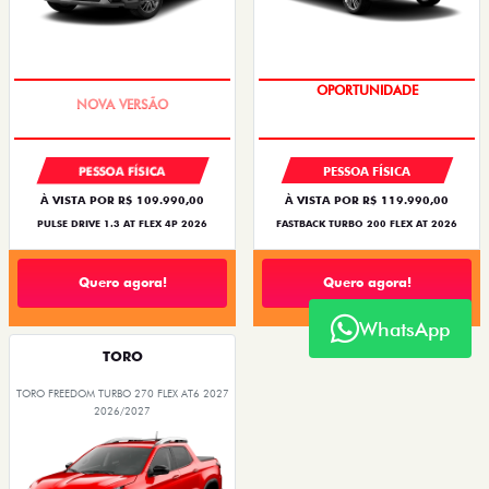
PREÇO IMPERDÍVEL
OPORTUNIDADE
PESSOA FÍSICA
PESSOA FÍSICA
À VISTA POR R$ 109.990,00
À VISTA POR R$ 119.990,00
PULSE DRIVE 1.3 AT FLEX 4P 2026
FASTBACK TURBO 200 FLEX AT 2026
Quero agora!
Quero agora!
WhatsApp
TORO
TORO FREEDOM TURBO 270 FLEX AT6 2027
2026/2027