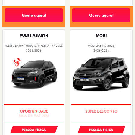
Quero agora!
Quero agora!
PULSE ABARTH
MOBI
PULSE ABARTH TURBO 270 FLEX AT 4P 2026
MOBI LIKE 1.0 2026
2026/2026
2026/2026
SAIA DE FIAT 0KM
TAXA ZERO
PESSOA FÍSICA
PESSOA FÍSICA