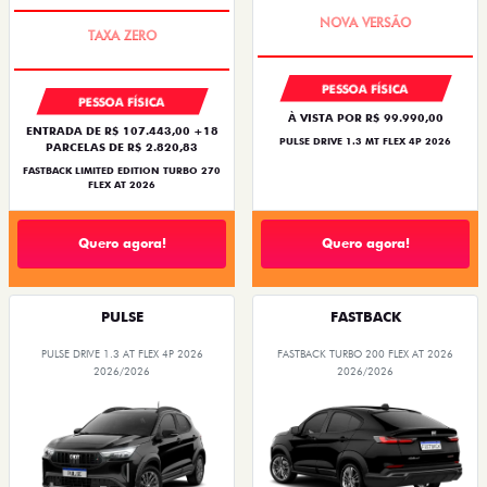
PREÇO IMPERDÍVEL
PREÇO IMPERDÍVEL
PESSOA FÍSICA
PESSOA FÍSICA
À VISTA POR R$ 99.990,00
ENTRADA DE R$ 107.443,00 +18
PULSE DRIVE 1.3 MT FLEX 4P 2026
PARCELAS DE R$ 2.820,83
FASTBACK LIMITED EDITION TURBO 270
FLEX AT 2026
Quero agora!
Quero agora!
PULSE
FASTBACK
PULSE DRIVE 1.3 AT FLEX 4P 2026
FASTBACK TURBO 200 FLEX AT 2026
2026/2026
2026/2026