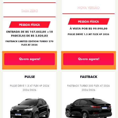
PREÇO IMPERDÍVEL
PREÇO IMPERDÍVEL
PESSOA FÍSICA
PESSOA FÍSICA
À VISTA POR R$ 99.990,00
ENTRADA DE R$ 107.443,00 +18
PULSE DRIVE 1.3 MT FLEX 4P 2026
PARCELAS DE R$ 2.820,83
FASTBACK LIMITED EDITION TURBO 270
FLEX AT 2026
Quero agora!
Quero agora!
PULSE
FASTBACK
PULSE DRIVE 1.3 AT FLEX 4P 2026
FASTBACK TURBO 200 FLEX AT 2026
2026/2026
2026/2026