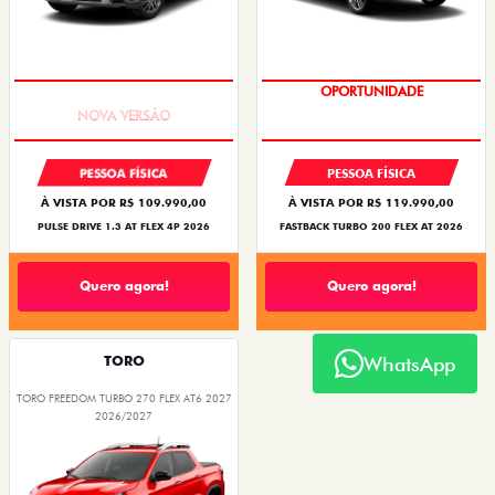
PREÇO IMPERDÍVEL
OPORTUNIDADE
PESSOA FÍSICA
PESSOA FÍSICA
À VISTA POR R$ 109.990,00
À VISTA POR R$ 119.990,00
PULSE DRIVE 1.3 AT FLEX 4P 2026
FASTBACK TURBO 200 FLEX AT 2026
Quero agora!
Quero agora!
TORO
WhatsApp
TORO FREEDOM TURBO 270 FLEX AT6 2027
2026/2027