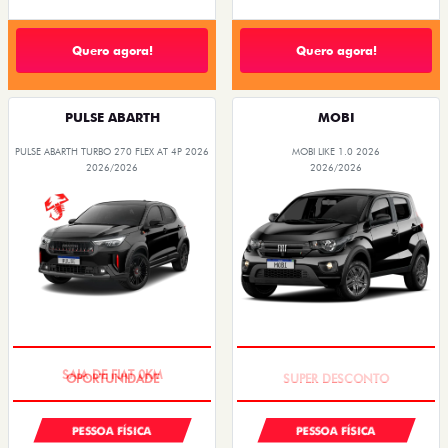
Quero agora!
Quero agora!
PULSE ABARTH
MOBI
PULSE ABARTH TURBO 270 FLEX AT 4P 2026
MOBI LIKE 1.0 2026
2026/2026
2026/2026
SAIA DE FIAT 0KM
TAXA ZERO
PESSOA FÍSICA
PESSOA FÍSICA