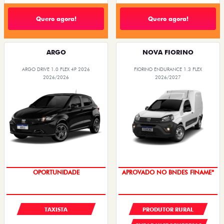
Quero agora!
Quero agora!
ARGO
NOVA FIORINO
ARGO DRIVE 1.0 FLEX 4P 2026
FIORINO ENDURANCE 1.3 FLEX
2026/2026
2026/2027
OPORTUNIDADE
APROVADO NO BNDES FINAME*
TAXISTA
PRODUTOR RURAL