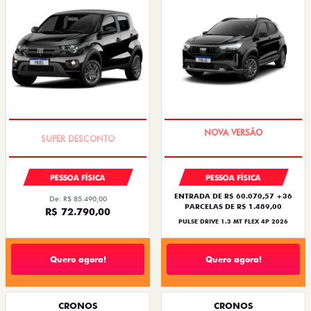
TAXA ZERO
PREÇO IMPERDÍVEL
PESSOA FÍSICA
PESSOA FÍSICA
ENTRADA DE R$ 60.070,57 +36
De: R$ 85.490,00
PARCELAS DE R$ 1.489,00
R$ 72.790,00
PULSE DRIVE 1.3 MT FLEX 4P 2026
Quero agora!
Quero agora!
CRONOS
CRONOS