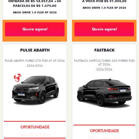
ENTRADA DE R$ 54.967,04 +30
À VISTA POR R$ 91.490,00
PARCELAS DE R$ 1.379,00
ARGO DRIVE 1.0 FLEX 4P 2026
ARGO DRIVE 1.0 FLEX 4P 2026
Quero agora!
Quero agora!
PULSE ABARTH
FASTBACK
PULSE ABARTH TURBO 270 FLEX AT 4P 2026
FASTBACK IMPETUS TURBO 200 HYBRID FLEX
AT 2026
2026/2026
2026/2026
SAIA DE FIAT 0KM
PREÇO IMPERDÍVEL