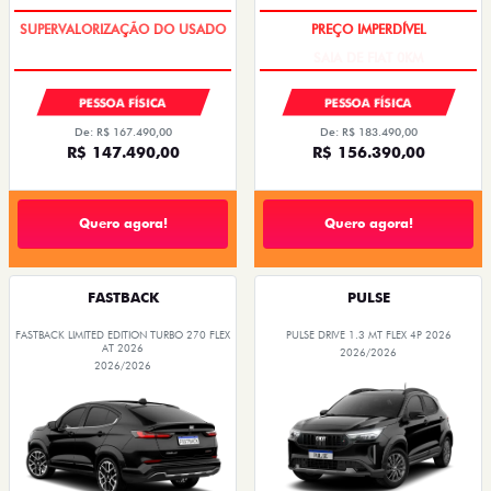
COM USADO NA TROCA
SAIA DE FIAT 0KM
PESSOA FÍSICA
PESSOA FÍSICA
De: R$ 167.490,00
De: R$ 183.490,00
R$ 147.490,00
R$ 156.390,00
Quero agora!
Quero agora!
FASTBACK
PULSE
FASTBACK LIMITED EDITION TURBO 270 FLEX
PULSE DRIVE 1.3 MT FLEX 4P 2026
AT 2026
2026/2026
2026/2026