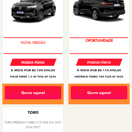
PREÇO IMPERDÍVEL
OPORTUNIDADE
PESSOA FÍSICA
PESSOA FÍSICA
À VISTA POR R$ 109.990,00
À VISTA POR R$ 119.990,00
PULSE DRIVE 1.3 AT FLEX 4P 2026
FASTBACK TURBO 200 FLEX AT 2026
Quero agora!
Quero agora!
TORO
TORO FREEDOM TURBO 270 FLEX AT6 2027
2026/2027