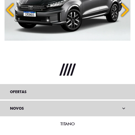
Anterior
Próx
OFERTAS
NOVOS
TITANO