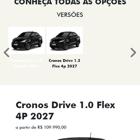
VERSÕES
Anterior
P
Cronos Drive 1.0
Cronos Drive 1.3
Flex 4P 2027
Flex 4p 2027
Cronos Drive 1.0 Flex
4P 2027
a partir de R$ 109.990,00