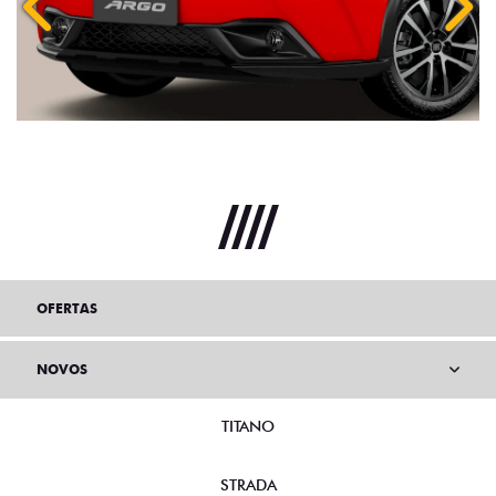
Anterior
Próx
OFERTAS
NOVOS
TITANO
STRADA