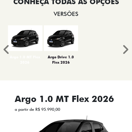
VERSÕES
Anterior
P
Argo 1.0 MT Flex
Argo Drive 1.0
2026
Flex 2026
Argo 1.0 MT Flex 2026
a partir de R$ 95.990,00