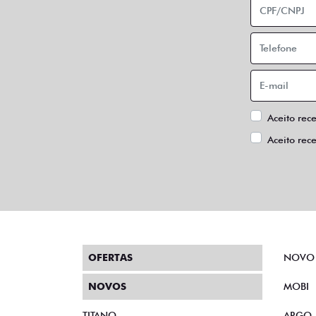
Aceito rec
Aceito rec
OFERTAS
NOVO
NOVOS
MOBI
TITANO
ARGO