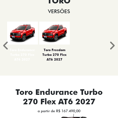
TORO
VERSÕES
Anterior
P
Toro Endurance
Toro Freedom
Turbo 270 Flex
Turbo 270 Flex
AT6 2027
AT6 2027
Toro Endurance Turbo
270 Flex AT6 2027
a partir de R$ 167.490,00