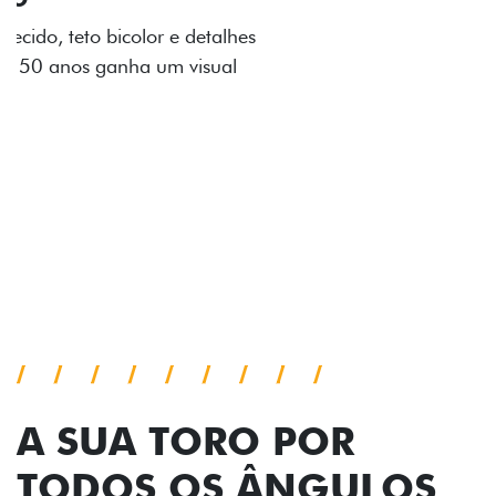
Os adesivos aplicados no capô e nas laterais
reforçam a identidade única dessa edição para lá de
comemorativa.
Próximo
Previous
Next
Tecnologia de série
A SUA TORO POR
TODOS OS ÂNGULOS