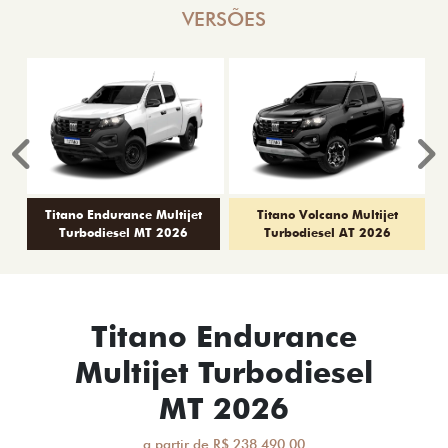
VERSÕES
Anterior
P
Titano Endurance Multijet
Titano Volcano Multijet
Turbodiesel MT 2026
Turbodiesel AT 2026
Titano Endurance
Multijet Turbodiesel
MT 2026
a partir de R$ 238.490,00