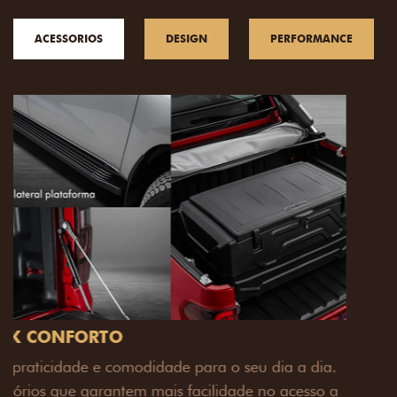
ACESSORIOS
DESIGN
PERFORMANCE
PACK OFF-ROAD
Prepare sua picape para qualquer desafio. O Pack
off-road combina engate de reboque para até 3,5