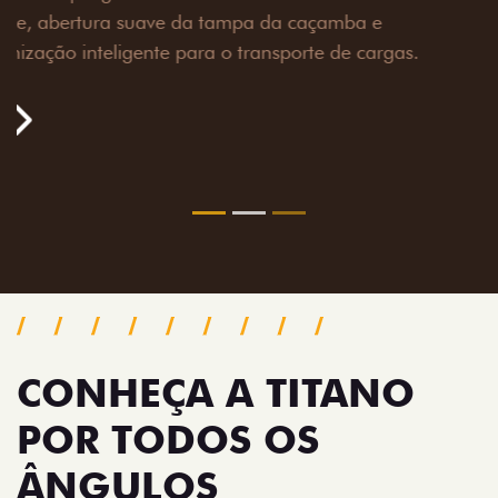
toneladas, alargadores de para-lamas e overbumper,
oferecendo mais capacidade de reboque, proteção
extra para a carroceria e um visual ainda mais
imponente para enfrentar qualquer terreno com
confiança.
Próximo
Previous
Next
Pack tecnologia
CONHEÇA A TITANO
POR TODOS OS
ÂNGULOS