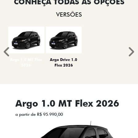
VERSÕES
Anterior
P
Argo 1.0 MT Flex
Argo Drive 1.0
2026
Flex 2026
Argo 1.0 MT Flex 2026
a partir de R$ 95.990,00