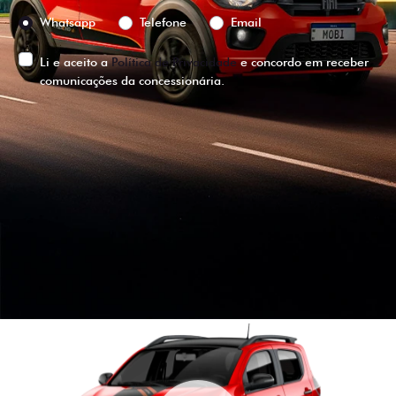
Preferência de contato:
Whatsapp
Telefone
Email
Li e aceito a
Política de Privacidade
e concordo em receber
comunicações da concessionária.
ENTRAR EM CONTATO
VISUALIZE O
VEÍCULO EM
360°