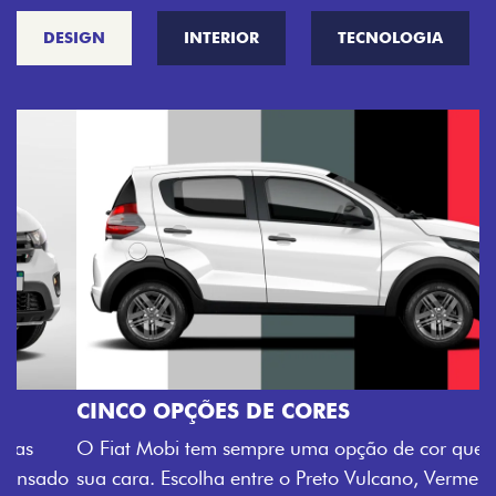
DESIGN
INTERIOR
TECNOLOGIA
CINCO OPÇÕES DE CORES
O Fiat Mobi tem sempre uma opção de cor que é a
sua cara. Escolha entre o Preto Vulcano, Vermelho