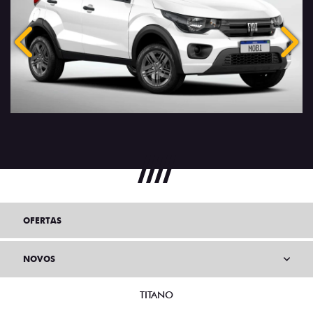
Anterior
Próx
OFERTAS
NOVOS
TITANO