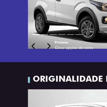
Próximo
Previous
Next
Rodas de liga leve
ORIGINALIDADE 