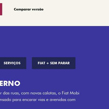
Comparar versão
SERVIÇOS
FIAT + SEM PARAR
S DE CORES
a opção de cor que é a sua cara. Escolha
melho Montecarlo, Branco Banchisa, Prata