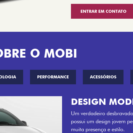
ENTRAR EM CONTATO
OBRE O MOBI
OLOGIA
PERFORMANCE
ACESSÓRIOS
CINCO OPÇÕE
O Fiat Mobi tem sempre um
entre o Preto Vulcano, Ver
Bari e Cinza Silverstone.