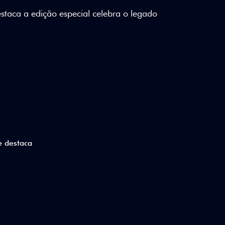
lizados e detalhes em Citrus Green criam
a.
ico