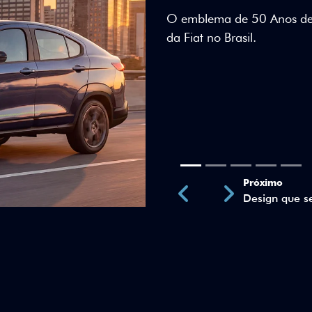
Teto bicolor, adesivos esti
uma identidade visual únic
Próximo
Previous
Next
Teto Panorâm