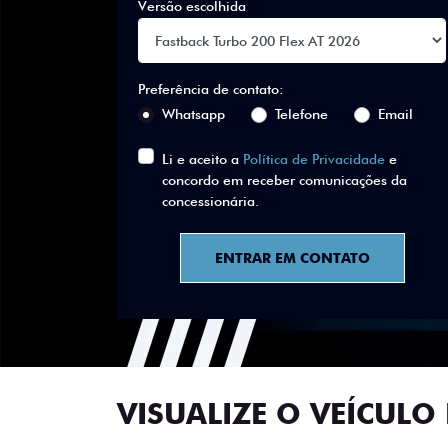
Versão escolhida
Preferência de contato:
Whatsapp
Telefone
Email
Li e aceito a
Política de Privacidade
e
concordo em receber comunicações da
concessionária.
ENTRAR EM CONTATO
VISUALIZE O VEÍCULO 