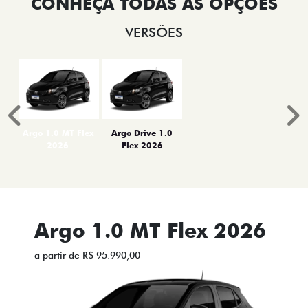
VERSÕES
Anterior
P
Argo 1.0 MT Flex
Argo Drive 1.0
2026
Flex 2026
Argo 1.0 MT Flex 2026
a partir de R$ 95.990,00