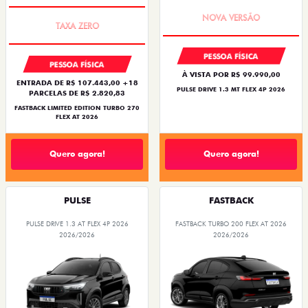
PREÇO IMPERDÍVEL
PREÇO IMPERDÍVEL
PESSOA FÍSICA
PESSOA FÍSICA
À VISTA POR R$ 99.990,00
ENTRADA DE R$ 107.443,00 +18
PULSE DRIVE 1.3 MT FLEX 4P 2026
PARCELAS DE R$ 2.820,83
FASTBACK LIMITED EDITION TURBO 270
FLEX AT 2026
Quero agora!
Quero agora!
PULSE
FASTBACK
PULSE DRIVE 1.3 AT FLEX 4P 2026
FASTBACK TURBO 200 FLEX AT 2026
2026/2026
2026/2026