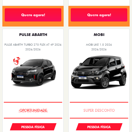
Quero agora!
Quero agora!
PULSE ABARTH
MOBI
PULSE ABARTH TURBO 270 FLEX AT 4P 2026
MOBI LIKE 1.0 2026
2026/2026
2026/2026
SAIA DE FIAT 0KM
TAXA ZERO
PESSOA FÍSICA
PESSOA FÍSICA