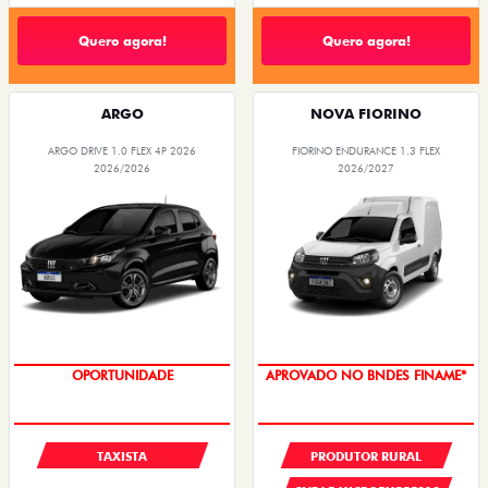
Quero agora!
Quero agora!
ARGO
NOVA FIORINO
ARGO DRIVE 1.0 FLEX 4P 2026
FIORINO ENDURANCE 1.3 FLEX
2026/2026
2026/2027
OPORTUNIDADE
APROVADO NO BNDES FINAME*
TAXISTA
PRODUTOR RURAL