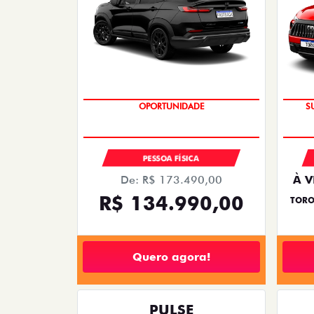
PREÇO IMPERDÍVEL
PESSOA FÍSICA
De: R$ 173.490,00
À V
R$ 134.990,00
TORO
Quero agora!
PULSE