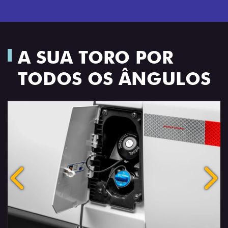
A SUA TORO POR
TODOS OS ÂNGULOS
Anterior
Próx