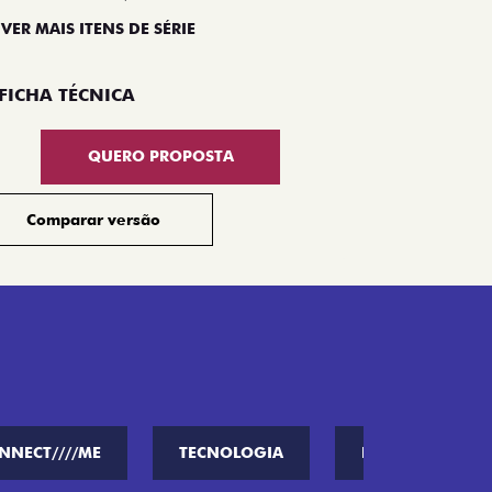
 VER MAIS ITENS DE SÉRIE
Compar
FICHA TÉCNICA
QUERO PROPOSTA
Comparar versão
NNECT////ME
TECNOLOGIA
PERFORMANCE