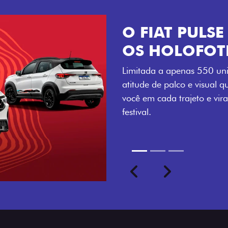
VISUAL COM 
Se liga no que compõe a ide
numerada, adesivo lateral 
a exclusividade, enquanto o
rodas de liga-leve aro 16”
com ainda mais estilo.
Previous
Next
seu ritmo