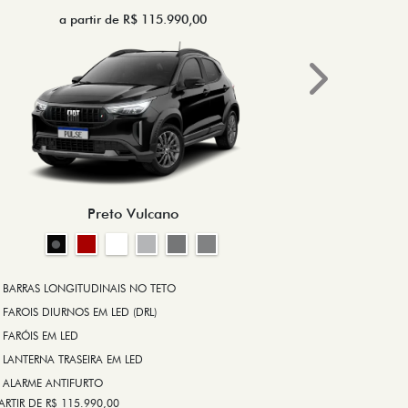
a partir de R$ 115.990,00
a 
Next
BRAKE-LIGHT
BARRAS LONG
RODA DE LIGA
Preto Vulcano
ALARME ANT
ASR (CONTRO
A PARTIR DE R$ 1
+ VER MAIS I
BARRAS LONGITUDINAIS NO TETO
FAROIS DIURNOS EM LED (DRL)
FARÓIS EM LED
FICHA TÉ
LANTERNA TRASEIRA EM LED
ALARME ANTIFURTO
ARTIR DE R$ 115.990,00