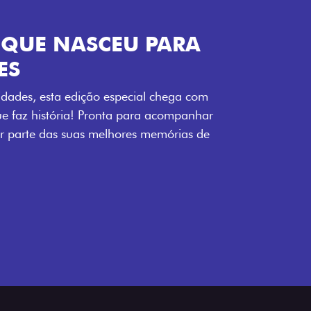
ENERGIA LOLLABR
ntidade exclusiva do festival: série
LollaBR e a soleira temática que reforçam
s detalhes escurecidos, o teto bicolor e as
 em preto brilhante completam o visual