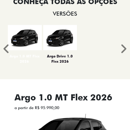
VERSÕES
Anterior
P
Argo 1.0 MT Flex
Argo Drive 1.0
2026
Flex 2026
Argo 1.0 MT Flex 2026
a partir de R$ 95.990,00