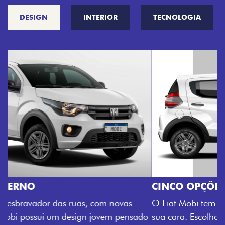
DESIGN
INTERIOR
TECNOLOGIA
CINCO OPÇÕES DE CORES
O Fiat Mobi tem sempre uma opção de cor que é a
sua cara. Escolha entre o Preto Vulcano, Vermelho