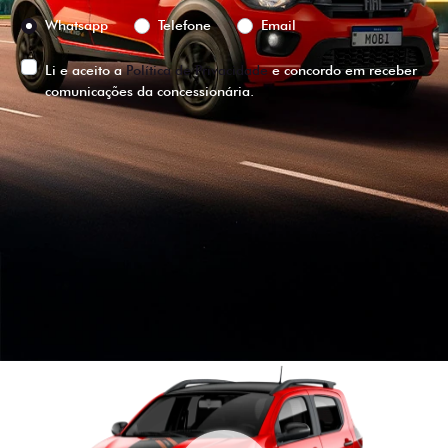
Preferência de contato:
Whatsapp
Telefone
Email
Li e aceito a
Política de Privacidade
e concordo em receber
comunicações da concessionária.
ENTRAR EM CONTATO
VISUALIZE O
VEÍCULO EM
360°