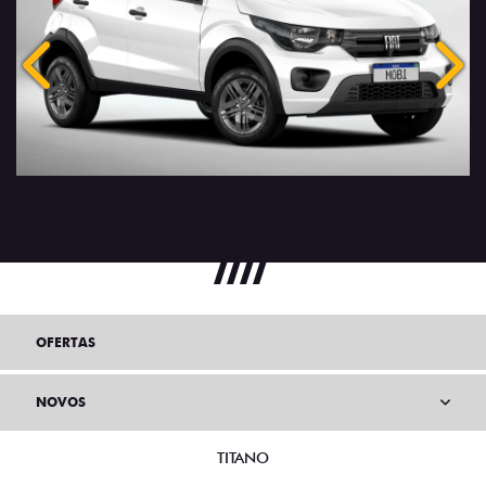
Anterior
Próx
OFERTAS
NOVOS
TITANO