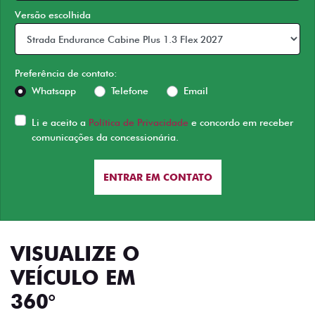
Versão escolhida
Preferência de contato:
Whatsapp
Telefone
Email
Li e aceito a
Política de Privacidade
e concordo em receber
comunicações da concessionária.
ENTRAR EM CONTATO
VISUALIZE O
VEÍCULO EM
360°