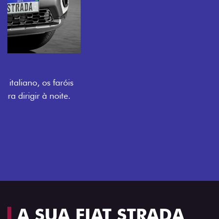
O VERDADEIRO 5 LUGARES E 4
PORTAS
Todo mundo pode viajar confortável na Fiat Strada,
que conta com cabine dupla de 5 lugares e 4 portas.
Próximo
Previous
Next
Espaço e conforto
A SUA FIAT STRADA