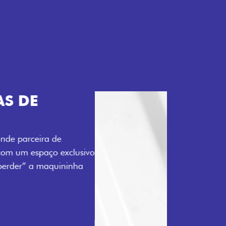
TELECOMANDO
a Fiorino pode abrir o veículo também à
ente pela fechadura. São detalhes como
 fluidez para o seu dia de trabalho.