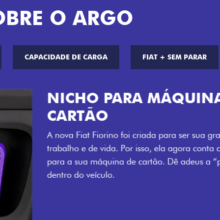
OBRE O ARGO
CAPACIDADE DE CARGA
FIAT + SEM PARAR
CHAVE COM 
Agora, a chave da sua nov
distância, e não mais som
esse que trazem ainda mais