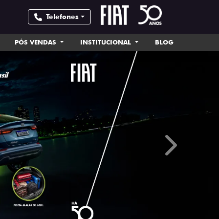
Telefones
PÓS VENDAS
INSTITUCIONAL
BLOG